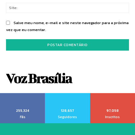
Sit
Salve meu nome, e-mail e site neste navegador para a próxima
vez que eu comentar.
Voz Brasília
255,324
128,657
97,058
Fãs
Seguidores
Inscritos