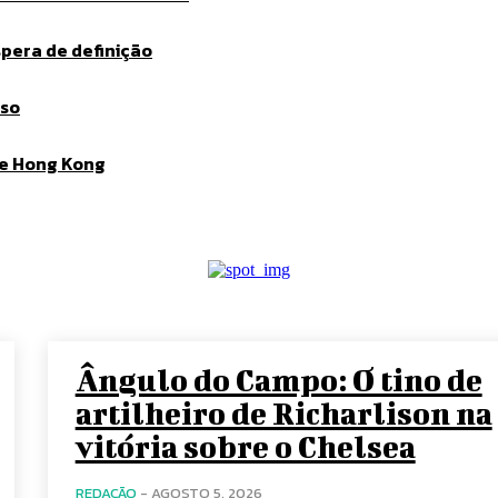
spera de definição
oso
de Hong Kong
Ângulo do Campo: O tino de
artilheiro de Richarlison na
vitória sobre o Chelsea
REDAÇÃO
-
AGOSTO 5, 2026