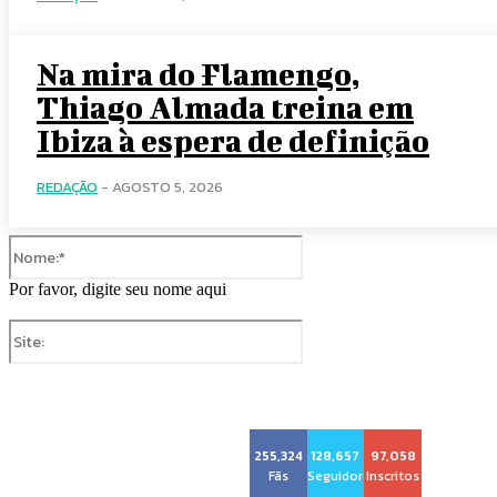
Na mira do Flamengo,
Thiago Almada treina em
Ibiza à espera de definição
REDAÇÃO
-
AGOSTO 5, 2026
Nome:*
Por favor, digite seu nome aqui
Site:
255,324
128,657
97,058
Voz Brasília
Fãs
Seguidores
Inscritos