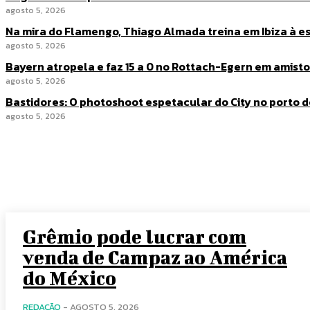
agosto 5, 2026
Na mira do Flamengo, Thiago Almada treina em Ibiza à e
agosto 5, 2026
Bayern atropela e faz 15 a 0 no Rottach-Egern em amist
agosto 5, 2026
Bastidores: O photoshoot espetacular do City no porto 
agosto 5, 2026
Grêmio pode lucrar com
venda de Campaz ao América
do México
REDAÇÃO
-
AGOSTO 5, 2026