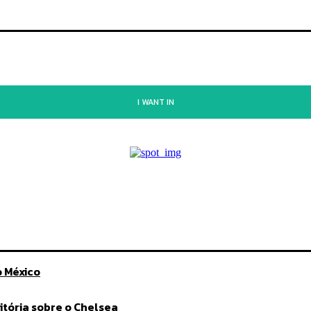
I WANT IN
 México
vitória sobre o Chelsea