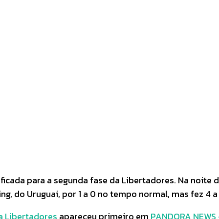
Pinterest
WhatsApp
icada para a segunda fase da Libertadores. Na noite de
ing, do Uruguai, por 1 a 0 no tempo normal, mas fez 4 a
da Libertadores
apareceu primeiro em
PANDORA NEWS – 