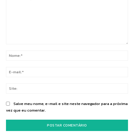
Comentário:
No
E-
mai
Sit
Salve meu nome, e-mail e site neste navegador para a próxima
vez que eu comentar.