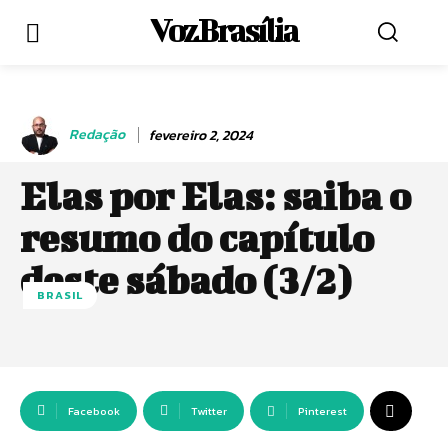
Voz Brasília
Redação
fevereiro 2, 2024
Elas por Elas: saiba o
resumo do capítulo
deste sábado (3/2)
BRASIL
Facebook
Twitter
Pinterest