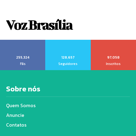
Voz Brasília
255,324
128,657
97,058
Fãs
Seguidores
Inscritos
Sobre nós
Quem Somos
Anuncie
Contatos