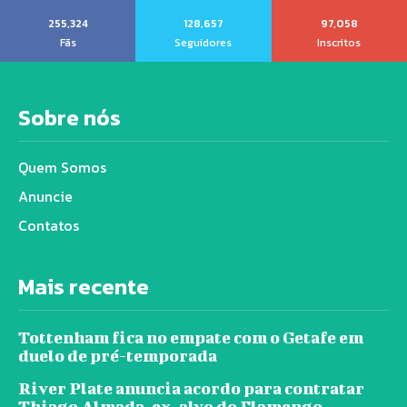
255,324
128,657
97,058
Fãs
Seguidores
Inscritos
Sobre nós
Quem Somos
Anuncie
Contatos
Mais recente
Tottenham fica no empate com o Getafe em
duelo de pré-temporada
River Plate anuncia acordo para contratar
Thiago Almada, ex-alvo do Flamengo