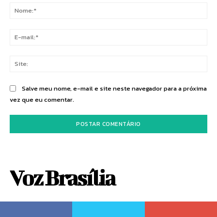
No
E-
mai
Sit
Salve meu nome, e-mail e site neste navegador para a próxima
vez que eu comentar.
Voz Brasília