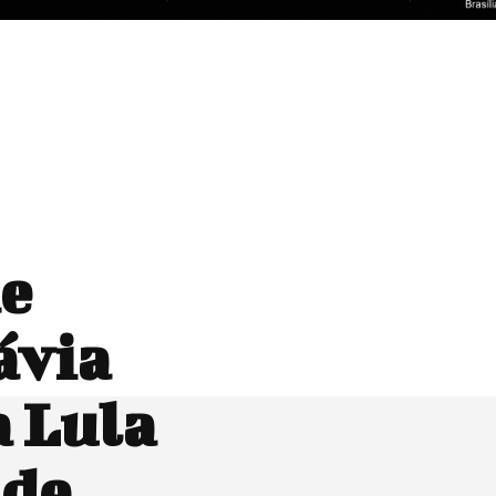
de
ávia
 Lula
 de