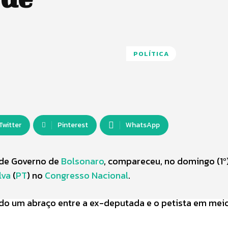
POLÍTICA
Twitter
Pinterest
WhatsApp
a de Governo de
Bolsonaro
, compareceu, no domingo (1º)
lva
(
PT
) no
Congresso Nacional
.
rado um abraço entre a ex-deputada e o petista em mei