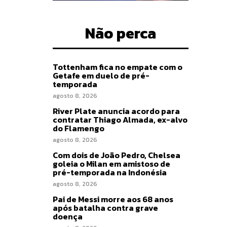
Não perca
Tottenham fica no empate com o
Getafe em duelo de pré-
temporada
agosto 8, 2026
River Plate anuncia acordo para
contratar Thiago Almada, ex-alvo
do Flamengo
agosto 8, 2026
Com dois de João Pedro, Chelsea
goleia o Milan em amistoso de
pré-temporada na Indonésia
agosto 8, 2026
Pai de Messi morre aos 68 anos
após batalha contra grave
doença