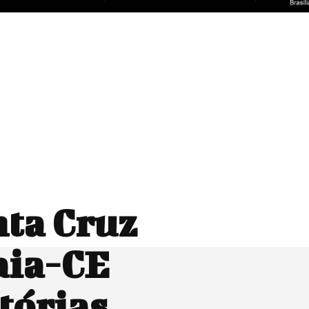
nta Cruz
aia-CE
tórias