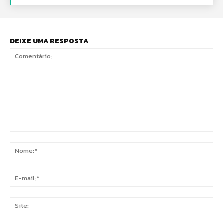
DEIXE UMA RESPOSTA
Comentário:
No
E-
mai
Sit