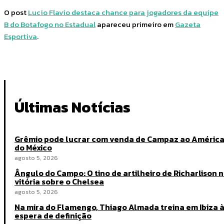
O post
Lucio Flavio destaca chance para jogadores da equipe
B do Botafogo no Estadual
apareceu primeiro em
Gazeta
Esportiva
.
Últimas Notícias
Grêmio pode lucrar com venda de Campaz ao Améric
do México
agosto 5, 2026
Ângulo do Campo: O tino de artilheiro de Richarlison 
vitória sobre o Chelsea
agosto 5, 2026
Na mira do Flamengo, Thiago Almada treina em Ibiza 
espera de definição