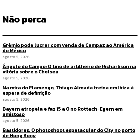
Não perca
Grêmio pode lucrar com venda de Campaz ao América
do México
agosto 5, 2026
Ângulo do Campo: O tino de artilheiro de Richarlison na
vitória sobre o Chelsea
agosto 5, 2026
Na mira do Flamengo, Thiago Almada treina em Ibiza à
espera de definição
agosto 5, 2026
Bayern atropela e faz 15 a 0 no Rottach-Egern em
amistoso
agosto 5, 2026
Bastidores: O photoshoot espetacular do City no porto
de Hong Kong