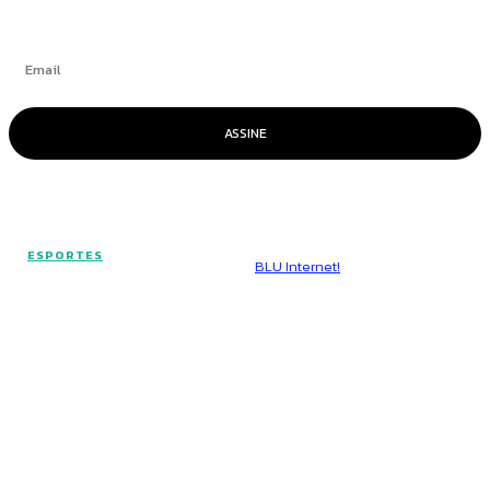
ASSINE
© Voz Brasília - Todos os direitos reservados.
ESPORTES
Hospedado por
BLU Internet!