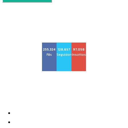
Voz Brasília
255,324
128,657
97,058
Fãs
Seguidores
Inscritos
Sobre nós
Quem Somos
Anuncie