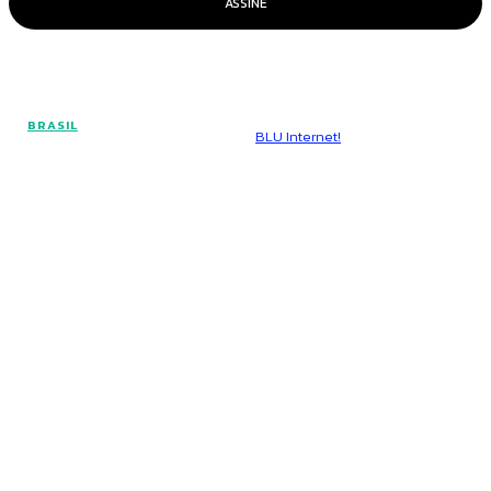
ASSINE
© Voz Brasília - Todos os direitos reservados.
BRASIL
Hospedado por
BLU Internet!