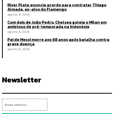
River Plate anuncia acordo para contratar Thiago
Almada, ex-alvo do Flamengo
agosto 8, 2026
Com dois de João Pedro, Chelsea goleia o Milan em
amistoso de pré-temporada na Indonésia
agosto 8, 2026
Pai de Messi morre aos 68 anos após batalha contra
grave doença
agosto 8, 2026
Newsletter