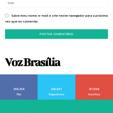
Sit
Salve meu nome, e-mail e site neste navegador para a próxima
vez que eu comentar.
Voz Brasília
255,324
128,657
97,058
Fãs
Seguidores
Inscritos