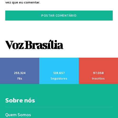
vez que eu comentar.
Voz Brasília
255,324
128,657
97,058
Fãs
Seguidores
Inscritos
Sobre nós
Quem Somos