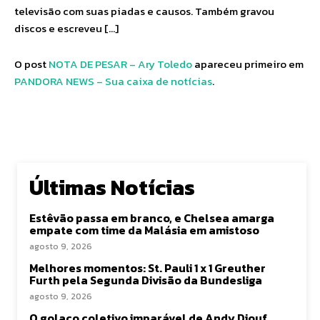
televisão com suas piadas e causos. Também gravou
discos e escreveu […]
O post
NOTA DE PESAR – Ary Toledo
apareceu primeiro em
PANDORA NEWS – Sua caixa de notícias
.
Últimas Notícias
Estêvão passa em branco, e Chelsea amarga
empate com time da Malásia em amistoso
agosto 9, 2026
Melhores momentos: St. Pauli 1 x 1 Greuther
Furth pela Segunda Divisão da Bundesliga
agosto 9, 2026
O golaço coletivo imparável de Andy Diouf