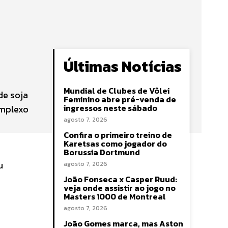
Últimas Notícias
Mundial de Clubes de Vôlei
de soja
Feminino abre pré-venda de
ingressos neste sábado
omplexo
agosto 7, 2026
Confira o primeiro treino de
Karetsas como jogador do
Borussia Dortmund
u
agosto 7, 2026
João Fonseca x Casper Ruud:
veja onde assistir ao jogo no
Masters 1000 de Montreal
agosto 7, 2026
João Gomes marca, mas Aston