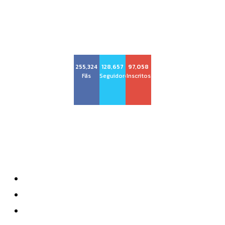
Voz Brasília
255,324
128,657
97,058
Fãs
Seguidores
Inscritos
Sobre nós
Quem Somos
Anuncie
Contatos