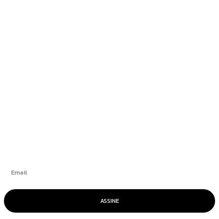
Nota à Imprensa
Newsedan Mercedes-Benz promove semana do
GLB 220 com condições exclusivas
Blogueiro condenado por atentado em
aeroporto de Brasília alega ser “vítima de
trama diabólica”
+
Se inscrever
ASSINE