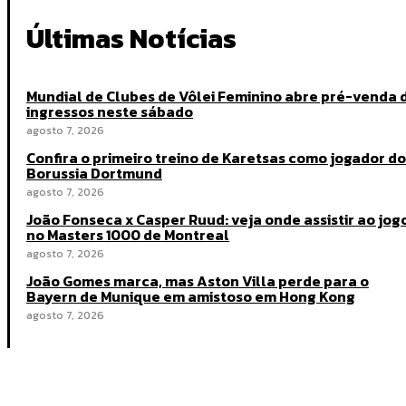
Últimas Notícias
Mundial de Clubes de Vôlei Feminino abre pré-venda 
ingressos neste sábado
agosto 7, 2026
Confira o primeiro treino de Karetsas como jogador do
Borussia Dortmund
agosto 7, 2026
João Fonseca x Casper Ruud: veja onde assistir ao jog
no Masters 1000 de Montreal
agosto 7, 2026
João Gomes marca, mas Aston Villa perde para o
Bayern de Munique em amistoso em Hong Kong
agosto 7, 2026