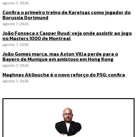
agosto 7, 2026
Confira o primeiro treino de Karetsas como jogador do
Borussia Dortmund
agosto 7, 2026
João Fonseca x Casper Ruud: veja onde assistir ao jogo
no Masters 1000 de Montreal
agosto 7, 2026
João Gomes marca, mas Aston Villa perde para o
Bayern de Munique em amistoso em Hong Kong
agosto 7, 2026
Maghnes Akliouche é o novo reforço do PSG; confira
agosto 7, 2026