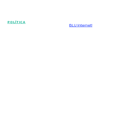
© Voz Brasília - Todos os direitos reservados.
POLÍTICA
Hospedado por
BLU Internet!