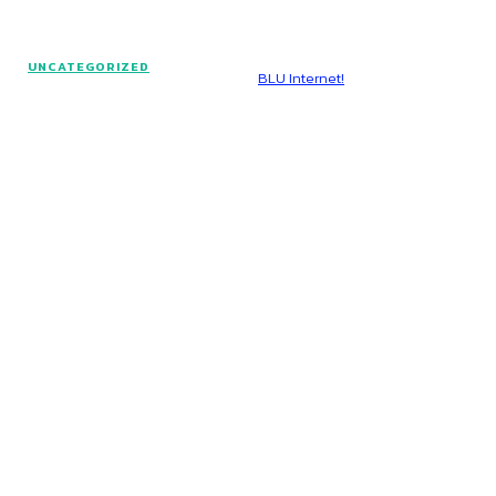
© Voz Brasília - Todos os direitos reservados.
UNCATEGORIZED
Hospedado por
BLU Internet!