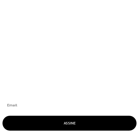
Nota à Imprensa
Newsedan Mercedes-Benz promove semana do
GLB 220 com condições exclusivas
Blogueiro condenado por atentado em
aeroporto de Brasília alega ser “vítima de
trama diabólica”
+
Se inscrever
ASSINE