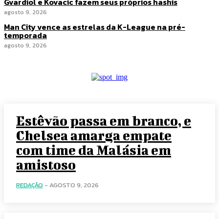
Gvardiol e Kovacic fazem seus próprios hashis
agosto 9, 2026
Man City vence as estrelas da K-League na pré-
temporada
agosto 9, 2026
Estêvão passa em branco, e
Chelsea amarga empate
com time da Malásia em
amistoso
REDAÇÃO
-
AGOSTO 9, 2026