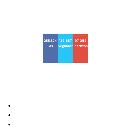
Voz Brasília
255,324
128,657
97,058
Fãs
Seguidores
Inscritos
Sobre nós
Quem Somos
Anuncie
Contatos