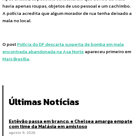
havia apenas roupas, objetos de uso pessoal e um cachimbo.
A polícia acredita que algum morador de rua tenha deixado a
mala no local.
O post
Polícia do DF descarta suspeita de bomba em mala
encontrada abandonada na Asa Norte
apareceu primeiro em
Mais Brasília
.
Últimas Notícias
Estêvão passa em branco, e Chelsea amarga empate
com time da Malásia em amistoso
agosto 9, 2026