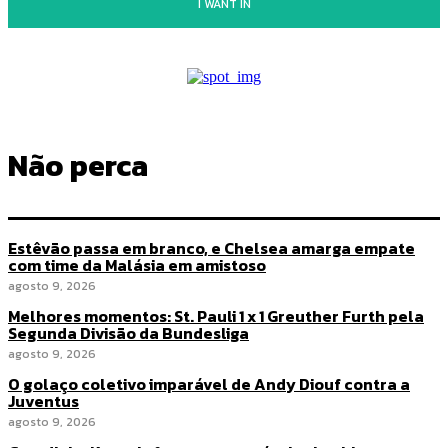
I WANT IN
Não perca
Estêvão passa em branco, e Chelsea amarga empate
com time da Malásia em amistoso
agosto 9, 2026
Melhores momentos: St. Pauli 1 x 1 Greuther Furth pela
Segunda Divisão da Bundesliga
agosto 9, 2026
O golaço coletivo imparável de Andy Diouf contra a
Juventus
agosto 9, 2026