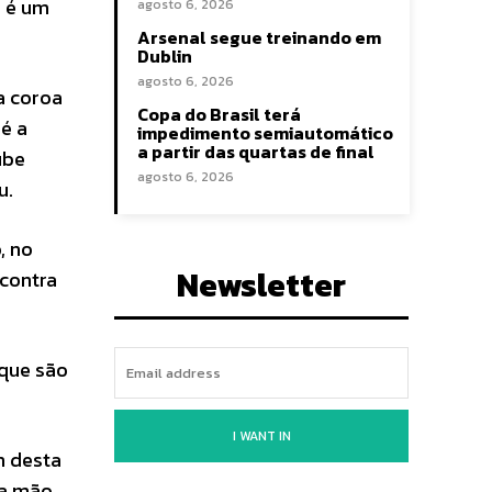
e é um
agosto 6, 2026
Arsenal segue treinando em
Dublin
agosto 6, 2026
a coroa
Copa do Brasil terá
 é a
impedimento semiautomático
a partir das quartas de final
ube
agosto 6, 2026
u.
, no
Newsletter
 contra
 que são
I WANT IN
h desta
 a mão