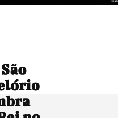
 São
elório
embra
Rei no