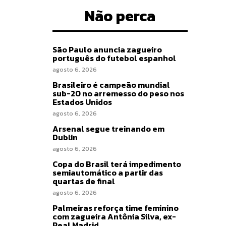
Não perca
São Paulo anuncia zagueiro
português do futebol espanhol
agosto 6, 2026
Brasileiro é campeão mundial
sub-20 no arremesso do peso nos
Estados Unidos
agosto 6, 2026
Arsenal segue treinando em
Dublin
agosto 6, 2026
Copa do Brasil terá impedimento
semiautomático a partir das
quartas de final
agosto 6, 2026
Palmeiras reforça time feminino
com zagueira Antônia Silva, ex-
Real Madrid