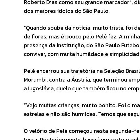
Roberto Dias como seu grande marcador”, di
dos maiores ídolos do São Paulo.
“Quando soube da notícia, muito triste, foi 
de flores, mas é pouco pelo Pelé fez. A minha
presença da instituição, do São Paulo Futeb
conviver, com muita humildade e simplicidade,
Pelé encerrou sua trajetória na Seleção Bras
Morumbi, contra a Áustria, que terminou empat
a Iugoslávia, duelo que também ficou no empa
“Vejo muitas crianças, muito bonito. Foi o 
estrelas e não são humildes. Temos que segu
O velório de Pelé começou nesta segunda-feira
terça. Posteriormente, haverá um cortejo pel