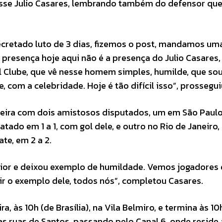
sse Julio Casares, lembrando também do defensor qu
decretado luto de 3 dias, fizemos o post, mandamos um
 presença hoje aqui não é a presença do Julio Casares,
ol Clube, que vê nesse homem simples, humilde, que so
 com a celebridade. Hoje é tão difícil isso”, prossegui
ileira com dois amistosos disputados, um em São Paulo
ado em 1 a 1, com gol dele, e outro no Rio de Janeiro,
te, em 2 a 2.
maior e deixou exemplo de humildade. Vemos jogadores
ir o exemplo dele, todos nós”, completou Casares.
, às 10h (de Brasília), na Vila Belmiro, e termina às 10
as ruas de Santos, passando pelo Canal 6, onde reside