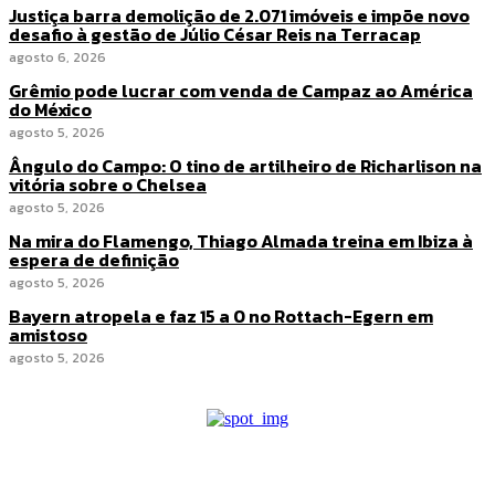
Justiça barra demolição de 2.071 imóveis e impõe novo
desafio à gestão de Júlio César Reis na Terracap
agosto 6, 2026
Grêmio pode lucrar com venda de Campaz ao América
do México
agosto 5, 2026
Ângulo do Campo: O tino de artilheiro de Richarlison na
vitória sobre o Chelsea
agosto 5, 2026
Na mira do Flamengo, Thiago Almada treina em Ibiza à
espera de definição
agosto 5, 2026
Bayern atropela e faz 15 a 0 no Rottach-Egern em
amistoso
agosto 5, 2026