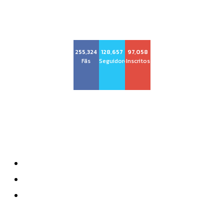
Voz Brasília
255,324
128,657
97,058
Fãs
Seguidores
Inscritos
Sobre nós
Quem Somos
Anuncie
Contatos