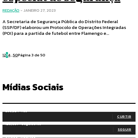
REDAÇÃO
-
JANEIRO 27, 2023
A Secretaria de Segurança Pública do Distrito Federal
(SSP/DF) elaborou um Protocolo de Operações Integradas
(POI) para a partida de futebol entre Flamengo e...
1
2
3
4
...
50
Página 3 de 50
Mídias Sociais
255,324
Fãs
CURTIR
128,657
Seguidores
SEGUIR
97,058
Inscritos