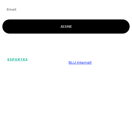
ASSINE
© Voz Brasília - Todos os direitos reservados.
ESPORTES
Hospedado por
BLU Internet!