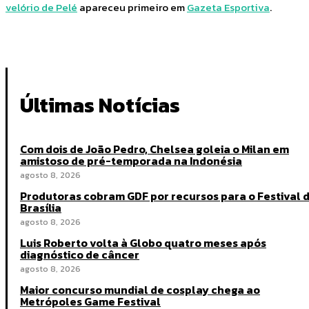
velório de Pelé
apareceu primeiro em
Gazeta Esportiva
.
Últimas Notícias
Com dois de João Pedro, Chelsea goleia o Milan em
amistoso de pré-temporada na Indonésia
agosto 8, 2026
Produtoras cobram GDF por recursos para o Festival 
Brasília
agosto 8, 2026
Luis Roberto volta à Globo quatro meses após
diagnóstico de câncer
agosto 8, 2026
Maior concurso mundial de cosplay chega ao
Metrópoles Game Festival