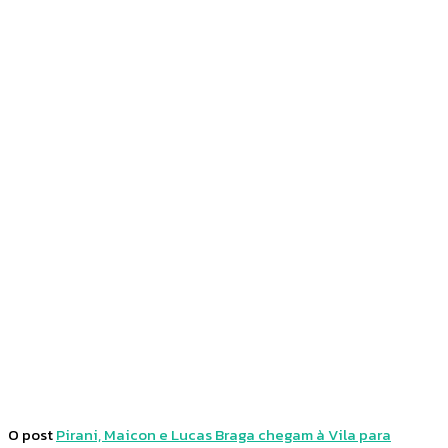
Facebook
Twitter
Pinterest
WhatsApp
O post
Pirani, Maicon e Lucas Braga chegam à Vila para