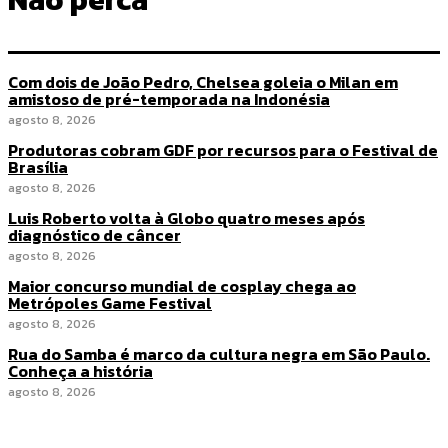
Com dois de João Pedro, Chelsea goleia o Milan em
amistoso de pré-temporada na Indonésia
agosto 8, 2026
Produtoras cobram GDF por recursos para o Festival de
Brasília
agosto 8, 2026
Luis Roberto volta à Globo quatro meses após
diagnóstico de câncer
agosto 8, 2026
Maior concurso mundial de cosplay chega ao
Metrópoles Game Festival
agosto 8, 2026
Rua do Samba é marco da cultura negra em São Paulo.
Conheça a história
agosto 8, 2026