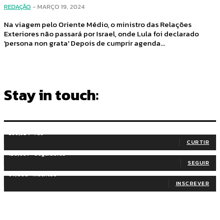
REDAÇÃO
-
MARÇO 19, 2024
Na viagem pelo Oriente Médio, o ministro das Relações
Exteriores não passará por Israel, onde Lula foi declarado
'persona non grata' Depois de cumprir agenda...
Stay in touch:
255,324
Fãs
CURTIR
128,657
Seguidores
SEGUIR
97,058
Inscritos
INSCREVER