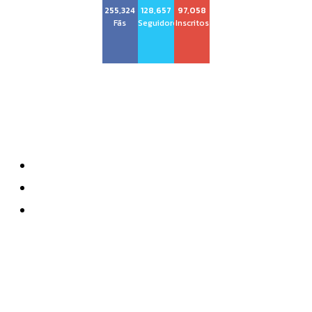
255,324
128,657
97,058
Fãs
Seguidores
Inscritos
Sobre nós
Quem Somos
Anuncie
Contatos
Mais recente