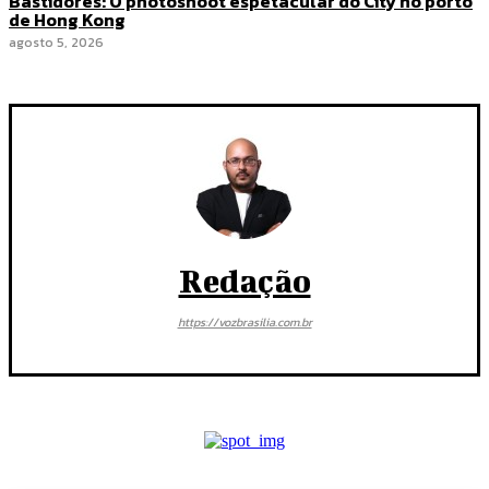
Bastidores: O photoshoot espetacular do City no porto
de Hong Kong
agosto 5, 2026
Redação
https://vozbrasilia.com.br