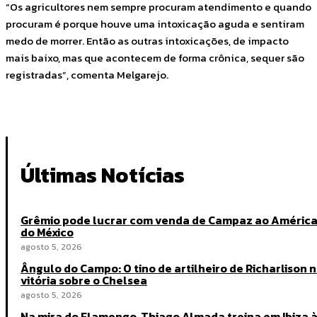
“Os agricultores nem sempre procuram atendimento e quando
procuram é porque houve uma intoxicação aguda e sentiram
medo de morrer. Então as outras intoxicações, de impacto
mais baixo, mas que acontecem de forma crônica, sequer são
registradas”, comenta Melgarejo.
Últimas Notícias
Grêmio pode lucrar com venda de Campaz ao Améric
do México
agosto 5, 2026
Ângulo do Campo: O tino de artilheiro de Richarlison 
vitória sobre o Chelsea
agosto 5, 2026
Na mira do Flamengo, Thiago Almada treina em Ibiza 