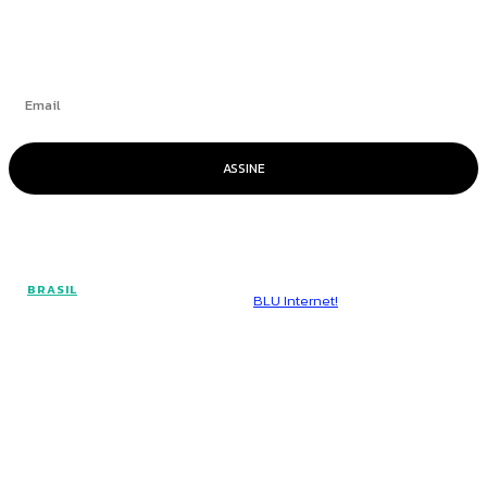
Se inscrever
ASSINE
© Voz Brasília - Todos os direitos reservados.
BRASIL
Hospedado por
BLU Internet!