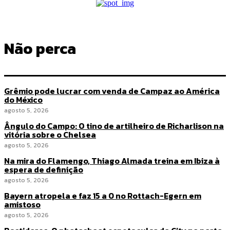
Não perca
Grêmio pode lucrar com venda de Campaz ao América
do México
agosto 5, 2026
Ângulo do Campo: O tino de artilheiro de Richarlison na
vitória sobre o Chelsea
agosto 5, 2026
Na mira do Flamengo, Thiago Almada treina em Ibiza à
espera de definição
agosto 5, 2026
Bayern atropela e faz 15 a 0 no Rottach-Egern em
amistoso
agosto 5, 2026