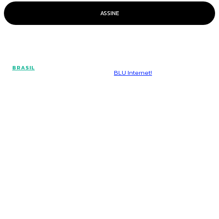
ASSINE
© Voz Brasília - Todos os direitos reservados.
BRASIL
Hospedado por
BLU Internet!