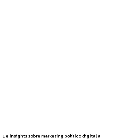
Facebook
Twitter
Pinterest
WhatsApp
De insights sobre marketing político digital a