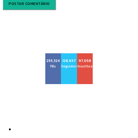
Voz Brasília
255,324
128,657
97,058
Fãs
Seguidores
Inscritos
Sobre nós
Quem Somos