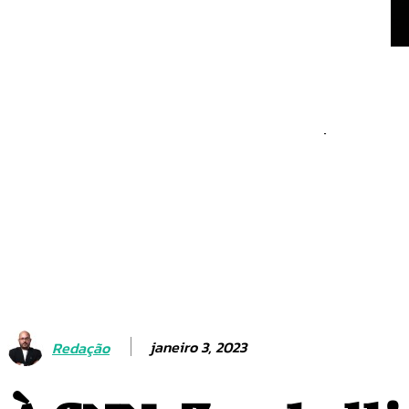
São Paulo anuncia zagu
futebol espanhol
Justiça barra demolição
impõe novo desafio à ge
na Terracap
janeiro 3, 2023
Redação