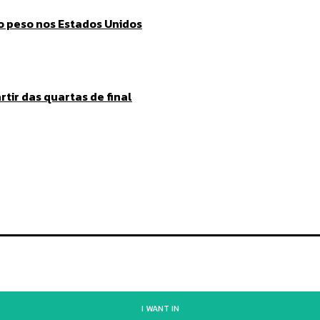
o peso nos Estados Unidos
tir das quartas de final
I WANT IN