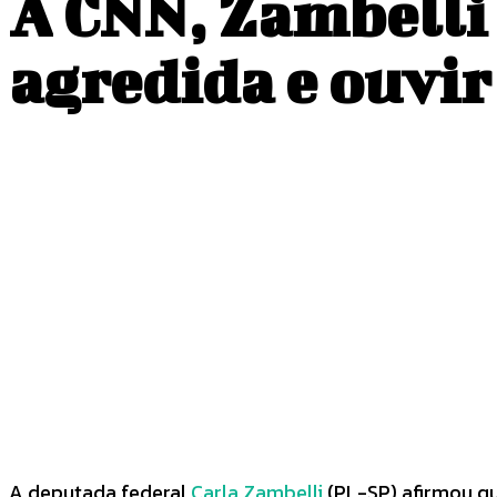
À CNN, Zambelli 
agredida e ouvir
COMPARTILHADO
Facebook
Twitter
A deputada federal
Carla Zambelli
(PL-SP) afirmou q