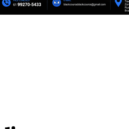
eiro português do
Caballero é titular pela primeira 
retorno e pode ganhar espaço no
 de 2.071 imóveis e
stão de Júlio César Reis