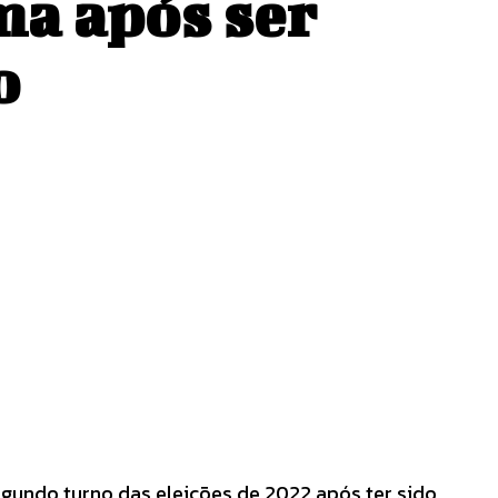
ma após ser
o
undo turno das eleições de 2022 após ter sido