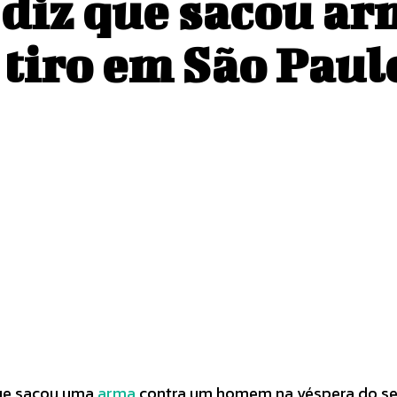
diz que sacou ar
 tiro em São Paul
Pinterest
WhatsApp
ue sacou uma
arma
contra um homem na véspera do seg