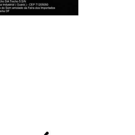
vez após
 Santos