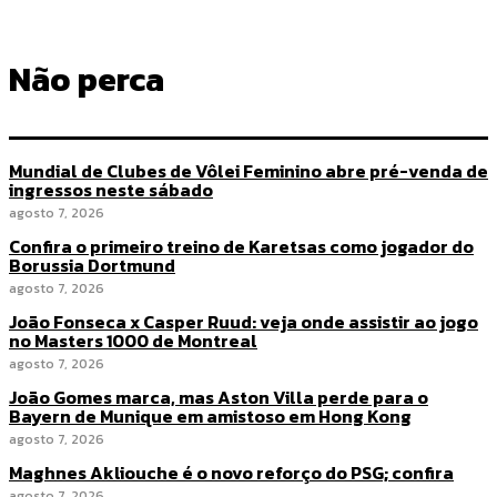
Não perca
Mundial de Clubes de Vôlei Feminino abre pré-venda de
ingressos neste sábado
agosto 7, 2026
Confira o primeiro treino de Karetsas como jogador do
Borussia Dortmund
agosto 7, 2026
João Fonseca x Casper Ruud: veja onde assistir ao jogo
no Masters 1000 de Montreal
agosto 7, 2026
João Gomes marca, mas Aston Villa perde para o
Bayern de Munique em amistoso em Hong Kong
agosto 7, 2026
Maghnes Akliouche é o novo reforço do PSG; confira
agosto 7, 2026