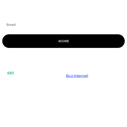
ASSINE
© Voz Brasília - Todos os direitos reservados.
GDF
Hospedado por
BLU Internet!