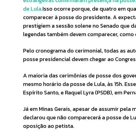
estrangeiras confirmaram presença na posse
de Lula.
Isso ocorre porque, de quatro em qua
comparecer à posse do presidente. A expecta
prestigiem a sessão solene no Senado que dar
legendas também devem comparecer, como o g
Pelo cronograma do cerimonial, todas as a
posse presidencial devem chegar ao Congress
A maioria das cerimônias de posse dos gove
mesmo horário da posse de Lula, às 15h. Esse
Espírito Santo, e Raquel Lyra (PSDB), em Pe
Já em Minas Gerais, apesar de assumir pela m
declarou que não comparecerá a posse de Lul
oposição ao petista.