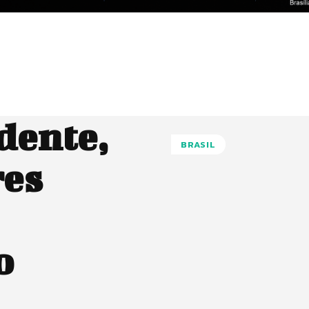
dente,
BRASIL
res
o