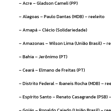
– Acre – Gladson Cameli (PP)
– Alagoas – Paulo Dantas (MDB) – reeleito
– Amapá – Clécio (Solidariedade)
– Amazonas – Wilson Lima (União Brasil) – re
– Bahia – Jerônimo (PT)
– Ceará – Elmano de Freitas (PT)
– Distrito Federal – Ibaneis Rocha (MDB) – ree
– Espírito Santo – Renato Casagrande (PSB) –
– Goiás – Ronaldo Caiado (União Brasil) – ree