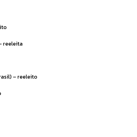
ito
 reeleita
sil) – reeleito
o