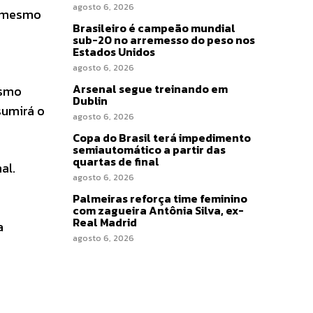
agosto 6, 2026
m mesmo
Brasileiro é campeão mundial
sub-20 no arremesso do peso nos
Estados Unidos
agosto 6, 2026
Arsenal segue treinando em
esmo
Dublin
sumirá o
agosto 6, 2026
Copa do Brasil terá impedimento
semiautomático a partir das
quartas de final
al.
agosto 6, 2026
Palmeiras reforça time feminino
com zagueira Antônia Silva, ex-
Real Madrid
a
agosto 6, 2026
: