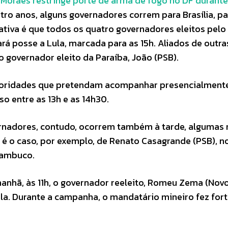
.
Moraes restringe porte de arma de fogo no DF durant
tro anos, alguns governadores correm para Brasília, pa
tiva é que todos os quatro governadores eleitos pelo
á posse a Lula, marcada para as 15h. Aliados de outra
overnador eleito da Paraíba, João (PSB).
utoridades que pretendam acompanhar presencialment
o entre as 13h e as 14h30.
rnadores, contudo, ocorrem também à tarde, algumas 
 é o caso, por exemplo, de Renato Casagrande (PSB), n
rnambuco.
anhã, às 11h, o governador reeleito, Romeu Zema (Novo
a. Durante a campanha, o mandatário mineiro fez for