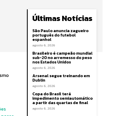
Últimas Notícias
São Paulo anuncia zagueiro
português do futebol
espanhol
agosto 6, 2026
8
Brasileiro é campeão mundial
sub-20 no arremesso do peso
nos Estados Unidos
agosto 6, 2026
esmo
Arsenal segue treinando em
Dublin
agosto 6, 2026
Copa do Brasil terá
impedimento semiautomático
a partir das quartas de final
ões
agosto 6, 2026