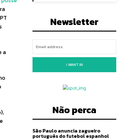
e posse
ra
 PT
Newsletter
s
e a
I WANT IN
no
o
Não perca
),
te
São Paulo anuncia zagueiro
português do futebol espanhol