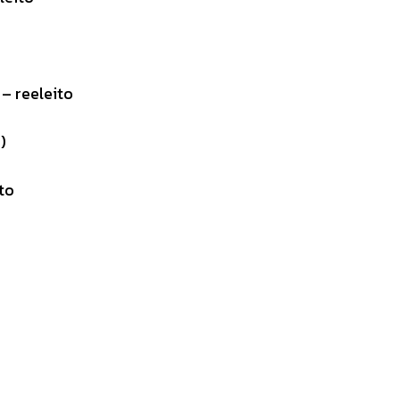
– reeleito
)
to