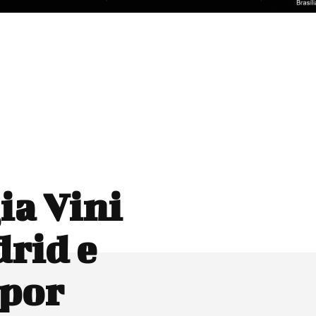
ia Vini
drid e
 por