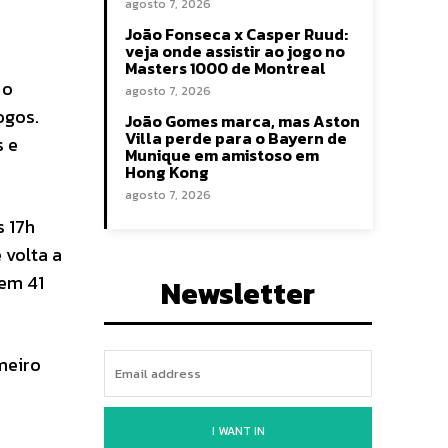
agosto 7, 2026
João Fonseca x Casper Ruud:
veja onde assistir ao jogo no
Masters 1000 de Montreal
 o
agosto 7, 2026
ogos.
João Gomes marca, mas Aston
Villa perde para o Bayern de
s e
Munique em amistoso em
Hong Kong
agosto 7, 2026
s 17h
 volta a
tem 41
Newsletter
meiro
I WANT IN