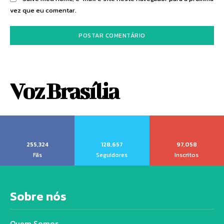
vez que eu comentar.
Voz Brasília
255,324
128,657
97,058
Fãs
Seguidores
Inscritos
Sobre nós
Quem Somos