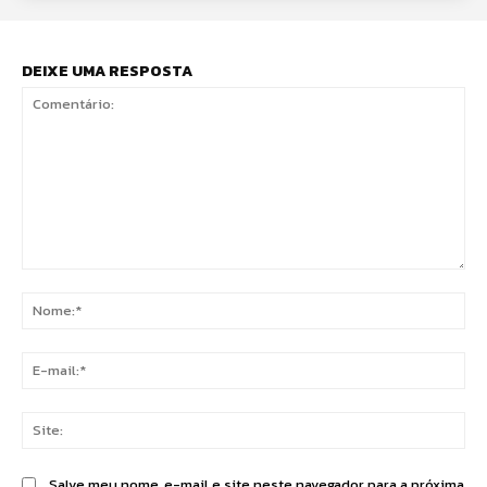
DEIXE UMA RESPOSTA
Comentário:
No
E-
mai
Sit
Salve meu nome, e-mail e site neste navegador para a próxima