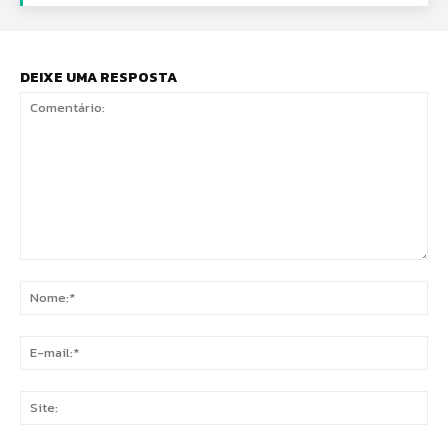
DEIXE UMA RESPOSTA
Comentário:
No
E-
mai
Sit