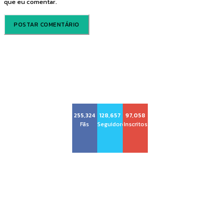
que eu comentar.
Voz Brasília
255,324
128,657
97,058
Fãs
Seguidores
Inscritos
Sobre nós