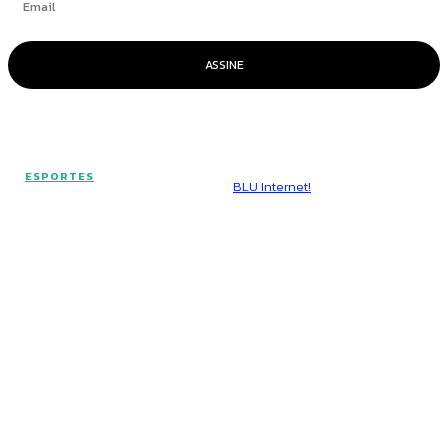
ASSINE
© Voz Brasília - Todos os direitos reservados.
ESPORTES
Hospedado por
BLU Internet!