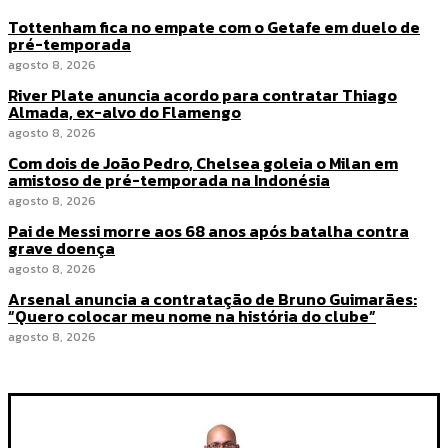
Tottenham fica no empate com o Getafe em duelo de
pré-temporada
agosto 8, 2026
River Plate anuncia acordo para contratar Thiago
Almada, ex-alvo do Flamengo
agosto 8, 2026
Com dois de João Pedro, Chelsea goleia o Milan em
amistoso de pré-temporada na Indonésia
agosto 8, 2026
Pai de Messi morre aos 68 anos após batalha contra
grave doença
agosto 8, 2026
Arsenal anuncia a contratação de Bruno Guimarães:
“Quero colocar meu nome na história do clube”
agosto 8, 2026