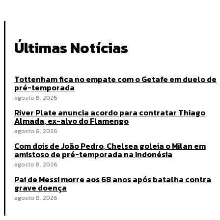
Últimas Notícias
Tottenham fica no empate com o Getafe em duelo de
pré-temporada
agosto 8, 2026
River Plate anuncia acordo para contratar Thiago
Almada, ex-alvo do Flamengo
agosto 8, 2026
Com dois de João Pedro, Chelsea goleia o Milan em
amistoso de pré-temporada na Indonésia
agosto 8, 2026
Pai de Messi morre aos 68 anos após batalha contra
grave doença
agosto 8, 2026