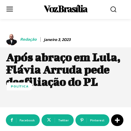
Voz Brasília
Redação
janeiro 3, 2023
Após abraço em Lula,
Flávia Arruda pede
desfiliação do PL
POLÍTICA
Facebook
Twitter
Pinterest