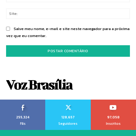
mai
Sit
Salve meu nome, e-mail e site neste navegador para a próxima
vez que eu comentar.
Voz Brasília
255,324
128,657
97,058
Fãs
Seguidores
Inscritos