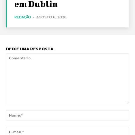
em Dublin
REDAÇÃO
-
AGOSTO 6, 2026
DEIXE UMA RESPOSTA
Comentário:
No
E-