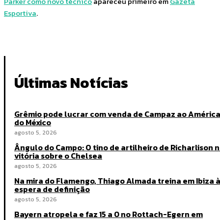
Parker como novo técnico
apareceu primeiro em
Gazeta
Esportiva
.
Últimas Notícias
Grêmio pode lucrar com venda de Campaz ao Améric
do México
agosto 5, 2026
Ângulo do Campo: O tino de artilheiro de Richarlison 
vitória sobre o Chelsea
agosto 5, 2026
Na mira do Flamengo, Thiago Almada treina em Ibiza 
espera de definição
agosto 5, 2026
Bayern atropela e faz 15 a 0 no Rottach-Egern em