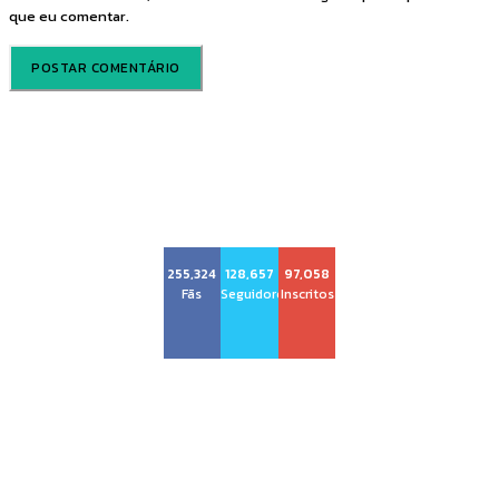
que eu comentar.
Voz Brasília
255,324
128,657
97,058
Fãs
Seguidores
Inscritos
Sobre nós