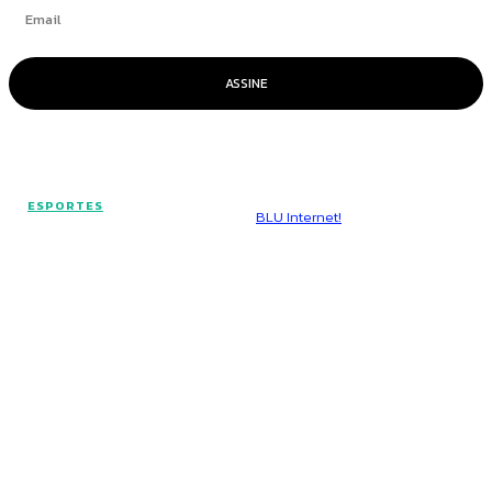
ASSINE
© Voz Brasília - Todos os direitos reservados.
ESPORTES
Hospedado por
BLU Internet!