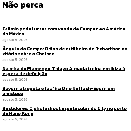
Não perca
Grêmio pode lucrar com venda de Campaz ao América
do México
agosto 5, 2026
Ângulo do Campo: O tino de artilheiro de Richarlison na
vitória sobre o Chelsea
agosto 5, 2026
Na mira do Flamengo, Thiago Almada treina em Ibiza à
espera de definição
agosto 5, 2026
Bayern atropela e faz 15 a 0 no Rottach-Egern em
amistoso
agosto 5, 2026
Bastidores: O photoshoot espetacular do City no porto
de Hong Kong
agosto 5, 2026