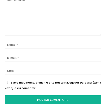
Comentário:
No
E-
mai
Sit
Salve meu nome, e-mail e site neste navegador para a próxima
vez que eu comentar.