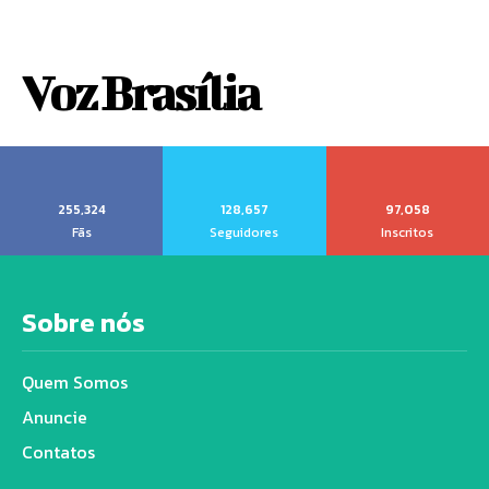
Voz Brasília
255,324
128,657
97,058
Fãs
Seguidores
Inscritos
Sobre nós
Quem Somos
Anuncie
Contatos