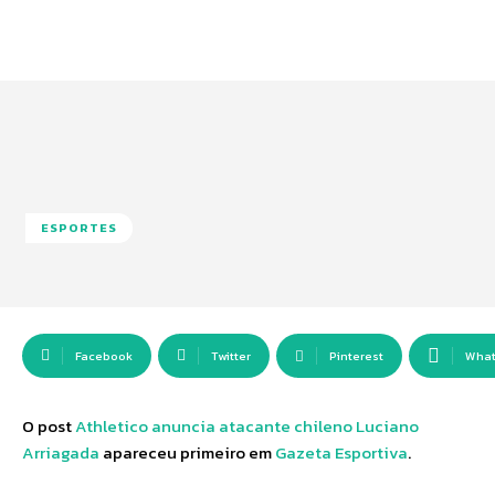
ESPORTES
Facebook
Twitter
Pinterest
Wha
O post
Athletico anuncia atacante chileno Luciano
Arriagada
apareceu primeiro em
Gazeta Esportiva
.