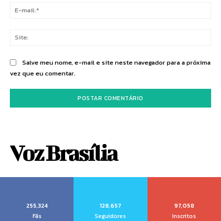
E-
mai
Sit
Salve meu nome, e-mail e site neste navegador para a próxima
vez que eu comentar.
Voz Brasília
255,324
128,657
97,058
Fãs
Seguidores
Inscritos