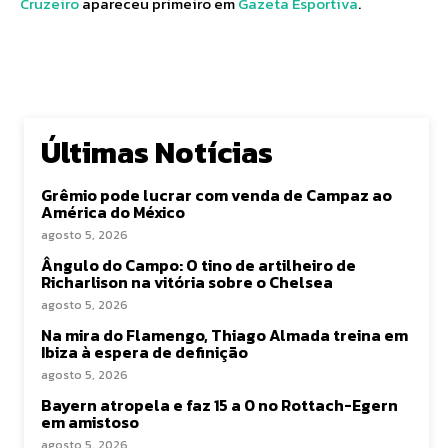
Cruzeiro
apareceu primeiro em
Gazeta Esportiva
.
Últimas Notícias
Grêmio pode lucrar com venda de Campaz ao
América do México
agosto 5, 2026
Ângulo do Campo: O tino de artilheiro de
Richarlison na vitória sobre o Chelsea
agosto 5, 2026
Na mira do Flamengo, Thiago Almada treina em
Ibiza à espera de definição
agosto 5, 2026
Bayern atropela e faz 15 a 0 no Rottach-Egern
em amistoso
agosto 5, 2026