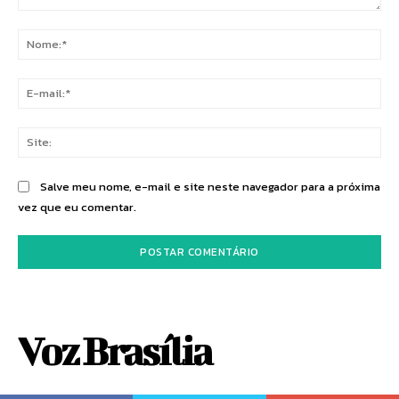
Comentário:
No
E-
mai
Sit
Salve meu nome, e-mail e site neste navegador para a próxima
vez que eu comentar.
Voz Brasília