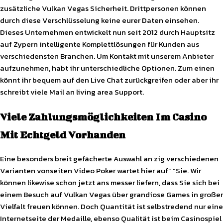
zusätzliche Vulkan Vegas Sicherheit. Drittpersonen können
durch diese Verschlüsselung keine eurer Daten einsehen.
Dieses Unternehmen entwickelt nun seit 2012 durch Hauptsitz
auf Zypern intelligente Komplettlösungen für Kunden aus
verschiedensten Branchen. Um Kontakt mit unserem Anbieter
aufzunehmen, habt ihr unterschiedliche Optionen. Zum einen
könnt ihr bequem auf den Live Chat zurückgreifen oder aber ihr
schreibt viele Mail an living area Support.
Viele Zahlungsmöglichkeiten Im Casino
Mit Echtgeld Vorhanden
Eine besonders breit gefächerte Auswahl an zig verschiedenen
Varianten vonseiten Video Poker wartet hier auf” “Sie. Wir
können likewise schon jetzt ans messer liefern, dass Sie sich bei
einem Besuch auf Vulkan Vegas über grandiose Games in großer
Vielfalt freuen können. Doch Quantität ist selbstredend nur eine
Internetseite der Medaille, ebenso Qualität ist beim Casinospiel