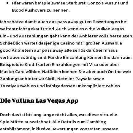
Hier wären beispielsweise Starburst, Gonzo’s Pursuit und
Blood Pushovers zu nennen.
Ich schätze damit auch das pass away guten Bewertungen bei
weitem nicht gekauft sind. Auch wenn es o die Vulkan Vegas
Ein- und Auszahlungen geht kann der Anbieter voll überzeugen.
Schließlich wartet dasjenige Casino mit 1 großen Auswahl a
good Anbietern auf, pass away alle seriös darüber hinaus
vertrauenswürdig sind. Für die Einzahlung können Sie dann zum
Beispieldie Kreditkarten Einzahlungen mit Visa oder aber
Master Card wählen. Natürlich können Sie aber auch On the web
Zahlungsanbieter wir Skrill, Neteller, Paysafe sowie
Trustlyauswählen und infolgedessen unkompliziert zahlen.
Die Vulkan Las Vegas App
Doch das ist bislang lange nicht alles, was diese virtuelle
Spielstätte auszeichnet. Alle Details zum Gambling
establishment, inklusive Bewertungen vonseiten unseren