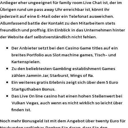
Anlieger eher ungeeignet für family room Live Chat ist, der im
Übrigen rund um pass away Uhr erreichbar ist, könnt ihr
jederzeit auf eine E-Mail oder ein Telefonat ausweichen.
Allumfassend battle der Kontakt zu den Mitarbeitern stets
freundlich und proffsig. Ein Einblick in das Unternehmen hinter
der Website darf selbstverständlich nicht fehlen.
Der Anbieter setzt bei den Casino Game titles auf ein
breites Portfolio aus Slot machine games, Tisch- und
Kartenspielen.
Zu den beliebtesten Gambling establishment Games
zählen Jammin Jar, Starburst, Wings of Ra.
Ein weiteres gratis Erlebnis zeigt sich über dem 5 Euro
Startguthaben Bonus.
Das Live On line casino hat einen hohen Stellenwert bei
Vulkan Vegas, auch wenn es nicht wirklich so leicht über
finden ist.
Noch mehr Bonusgeld ist mit dem Angebot über twenty Euro für
Neukunden verfügbar. Denken Sie daran, dass Sie den