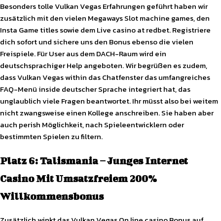
Besonders tolle Vulkan Vegas Erfahrungen geführt haben wir
zusätzlich mit den vielen Megaways Slot machine games, den
Insta Game titles sowie dem Live casino at redbet. Registriere
dich sofort und sichere uns den Bonus ebenso die vielen
Freispiele. Für User aus dem DACH-Raum wird ein
deutschsprachiger Help angeboten. Wir begrüßen es zudem,
dass Vulkan Vegas within das Chatfenster das umfangreiches
FAQ-Menü inside deutscher Sprache integriert hat, das
unglaublich viele Fragen beantwortet. Ihr müsst also bei weitem
nicht zwangsweise einen Kollege anschreiben. Sie haben aber
auch perish Möglichkeit, nach Spieleentwicklern oder
bestimmten Spielen zu filtern.
Platz 6: Talismania – Junges Internet
Casino Mit Umsatzfreiem 200%
Willkommensbonus
Zusätzlich winkt das Vulkan Vegas On line casino Bonus auf