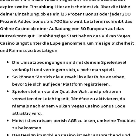
expire zweite Einzahlung. Hier entscheidest du über die Höhe
deiner Einzahlung, ob es ein 125 Prozent Bonus oder jeder 200
Prozent Added bonus bis 700 Euro wird. Letzteren schreibt das
Online Casino ab einer Aufladung von 50 European auf das
Nutzerkonto gut. Unabhängige Start haben das Vulkan Vegas
Casino längst unter die Lupe genommen, um hiesige Sicherheit
und Fairness zu bestätigen.
Die Umsatzbedingungen sind mit deinem Spielerlevel
verknüpft und verringern sich, u mehr man spielt.
So können Sie sich die auswahl in aller Ruhe ansehen,
bevor Sie sich auf jeder Plattform registrieren.
Spieler stehen vor der Qual der Wahl und profitieren
vonseiten der Leichtigkeit, Bénéfice zu aktivieren, da
niemals nach einem Vulkan Vegas Casino Bonus Code
attraktiv wird.
Meist ist es ratsam, perish AGB zu lesen, um keine Troubles
zu bekommen.
Das Design im mobilen Casino ist sehr ansprechend und