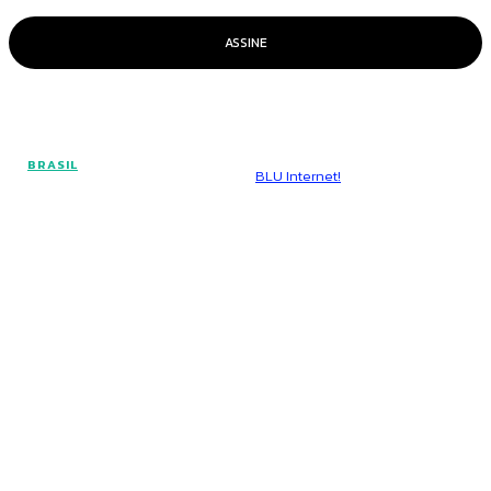
ASSINE
© Voz Brasília - Todos os direitos reservados.
BRASIL
Hospedado por
BLU Internet!