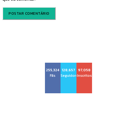
Voz Brasília
255,324
128,657
97,058
Fãs
Seguidores
Inscritos
Sobre nós