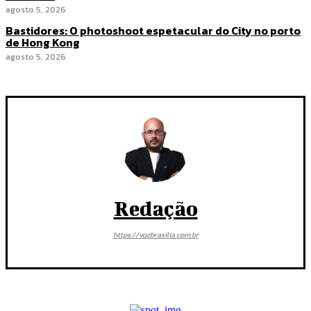
agosto 5, 2026
Bastidores: O photoshoot espetacular do City no porto
de Hong Kong
agosto 5, 2026
Redação
https://vozbrasilia.com.br