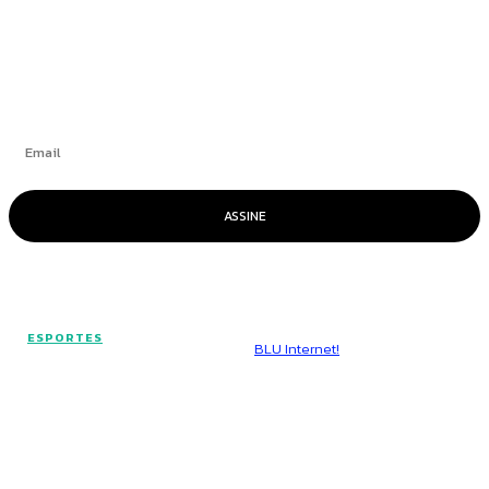
Se inscrever
ASSINE
© Voz Brasília - Todos os direitos reservados.
ESPORTES
Hospedado por
BLU Internet!