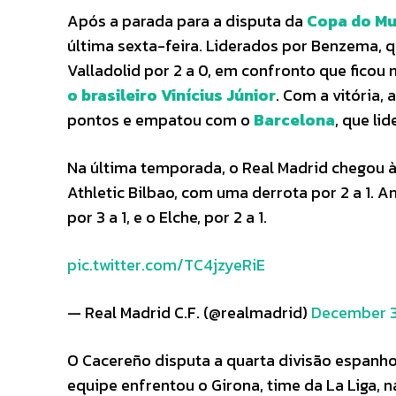
Após a parada para a disputa da
Copa do M
última sexta-feira. Liderados por Benzema, 
Valladolid por 2 a 0, em confronto que fico
o brasileiro Vinícius Júnior
. Com a vitória,
pontos e empatou com o
Barcelona
, que lid
Na última temporada, o Real Madrid chegou às
Athletic Bilbao, com uma derrota por 2 a 1. 
por 3 a 1, e o Elche, por 2 a 1.
pic.twitter.com/TC4jzyeRiE
— Real Madrid C.F. (@realmadrid)
December 3
O Cacereño disputa a quarta divisão espanho
equipe enfrentou o Girona, time da La Liga, n