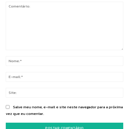
Comentário:
No
E-
mai
Sit
Salve meu nome, e-mail e site neste navegador para a próxima
vez que eu comentar.