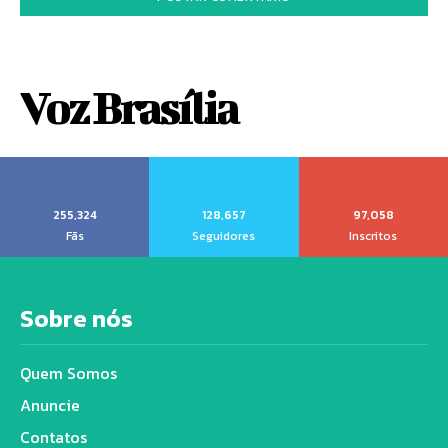
Voz Brasília
255,324
128,657
97,058
Fãs
Seguidores
Inscritos
Sobre nós
Quem Somos
Anuncie
Contatos