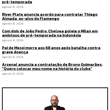
pré-temporada
agosto 8, 2026
River Plate anuncia acordo para contratar Thiago
Almada, ex-alvo do Flamengo
agosto 8, 2026
Com dois de João Pedro, Chelsea goleia o Milan em
amistoso de pré-temporada na Indonésia
agosto 8, 2026
Pai de Messi morre aos 68 anos após batalha contra
grave doença
agosto 8, 2026
Arsenal anuncia a contratação de Bruno Guimarães:
“Quero colocar meu nome na história do clube”
agosto 8, 2026