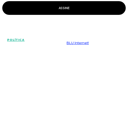
ASSINE
© Voz Brasília - Todos os direitos reservados.
POLÍTICA
Hospedado por
BLU Internet!