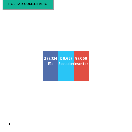
Voz Brasília
255,324
128,657
97,058
Fãs
Seguidores
Inscritos
Sobre nós
Quem Somos