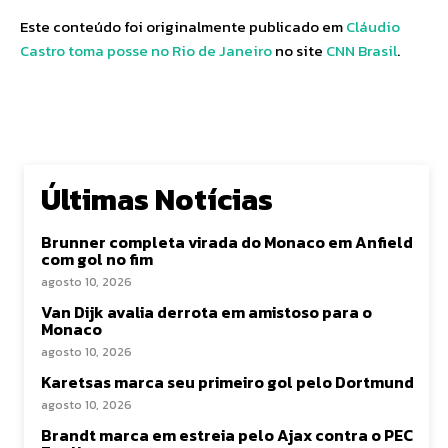
Este conteúdo foi originalmente publicado em
Cláudio
Castro toma posse no Rio de Janeiro
no site
CNN Brasil
.
Últimas Notícias
Brunner completa virada do Monaco em Anfield
com gol no fim
agosto 10, 2026
Van Dijk avalia derrota em amistoso para o
Monaco
agosto 10, 2026
Karetsas marca seu primeiro gol pelo Dortmund
agosto 10, 2026
Brandt marca em estreia pelo Ajax contra o PEC