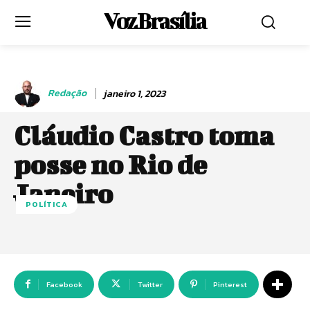
Voz Brasília
Redação
janeiro 1, 2023
Cláudio Castro toma
posse no Rio de
Janeiro
POLÍTICA
Facebook
Twitter
Pinterest