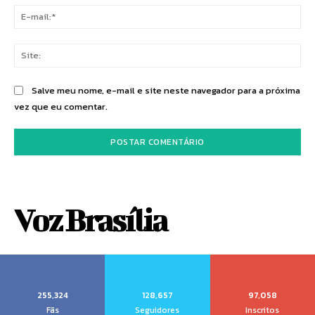
E-
mai
Sit
Salve meu nome, e-mail e site neste navegador para a próxima
vez que eu comentar.
Voz Brasília
255,324
128,657
97,058
Fãs
Seguidores
Inscritos