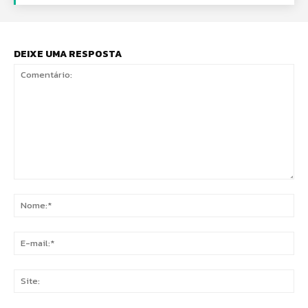
DEIXE UMA RESPOSTA
Comentário:
No
E-
mai
Sit