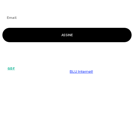
ASSINE
© Voz Brasília - Todos os direitos reservados.
GDF
Hospedado por
BLU Internet!