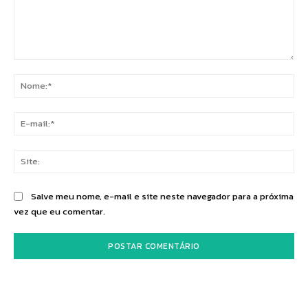
Comentário:
No
E-
mai
Sit
Salve meu nome, e-mail e site neste navegador para a próxima
vez que eu comentar.