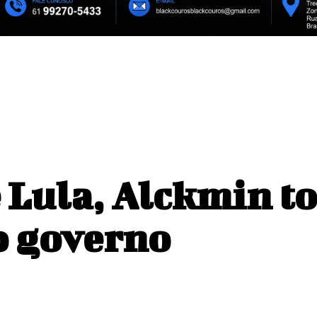
o em Dublin
Bastidores da classificação do 
, partidos ainda podem
 Lula, Alckmin t
o governo