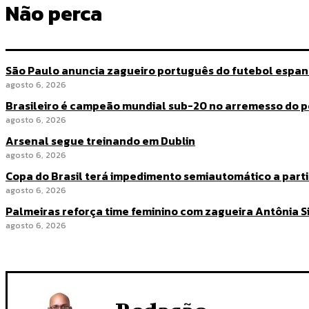
Não perca
São Paulo anuncia zagueiro português do futebol espa
agosto 6, 2026
Brasileiro é campeão mundial sub-20 no arremesso do p
agosto 6, 2026
Arsenal segue treinando em Dublin
agosto 6, 2026
Copa do Brasil terá impedimento semiautomático a partir
agosto 6, 2026
Palmeiras reforça time feminino com zagueira Antônia Si
agosto 6, 2026