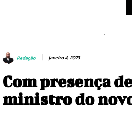
Arsenal segue treinand
Mesmo após convenções
mudar chapas
janeiro 4, 2023
Redação
Com presença de
ministro do nov