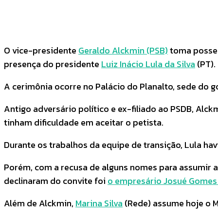
COMPARTILHADO
Facebook
Twitter
O vice-presidente
Geraldo Alckmin (PSB)
toma posse 
presença do presidente
Luiz Inácio Lula da Silva
(PT).
A cerimônia ocorre no Palácio do Planalto, sede do g
Antigo adversário político e ex-filiado ao PSDB, Al
tinham dificuldade em aceitar o petista.
Durante os trabalhos da equipe de transição, Lula ha
Porém, com a recusa de alguns nomes para assumir a p
declinaram do convite foi
o empresário Josué Gomes d
Além de Alckmin,
Marina Silva
(Rede) assume hoje o Mi