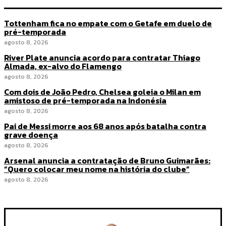
Tottenham fica no empate com o Getafe em duelo de
pré-temporada
agosto 8, 2026
River Plate anuncia acordo para contratar Thiago
Almada, ex-alvo do Flamengo
agosto 8, 2026
Com dois de João Pedro, Chelsea goleia o Milan em
amistoso de pré-temporada na Indonésia
agosto 8, 2026
Pai de Messi morre aos 68 anos após batalha contra
grave doença
agosto 8, 2026
Arsenal anuncia a contratação de Bruno Guimarães:
“Quero colocar meu nome na história do clube”
agosto 8, 2026