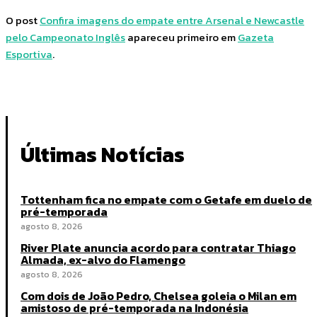
O post
Confira imagens do empate entre Arsenal e Newcastle
pelo Campeonato Inglês
apareceu primeiro em
Gazeta
Esportiva
.
Últimas Notícias
Tottenham fica no empate com o Getafe em duelo de
pré-temporada
agosto 8, 2026
River Plate anuncia acordo para contratar Thiago
Almada, ex-alvo do Flamengo
agosto 8, 2026
Com dois de João Pedro, Chelsea goleia o Milan em
amistoso de pré-temporada na Indonésia