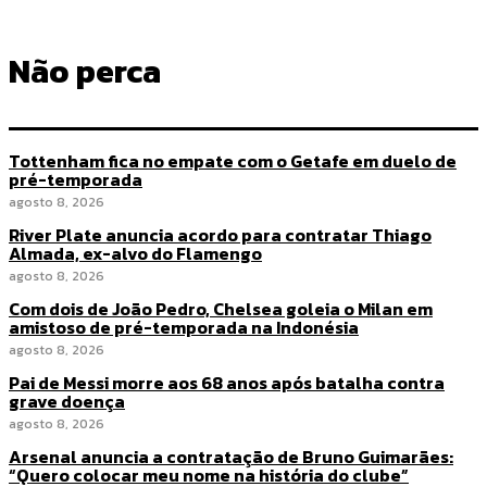
Não perca
Tottenham fica no empate com o Getafe em duelo de
pré-temporada
agosto 8, 2026
River Plate anuncia acordo para contratar Thiago
Almada, ex-alvo do Flamengo
agosto 8, 2026
Com dois de João Pedro, Chelsea goleia o Milan em
amistoso de pré-temporada na Indonésia
agosto 8, 2026
Pai de Messi morre aos 68 anos após batalha contra
grave doença
agosto 8, 2026
Arsenal anuncia a contratação de Bruno Guimarães:
“Quero colocar meu nome na história do clube”