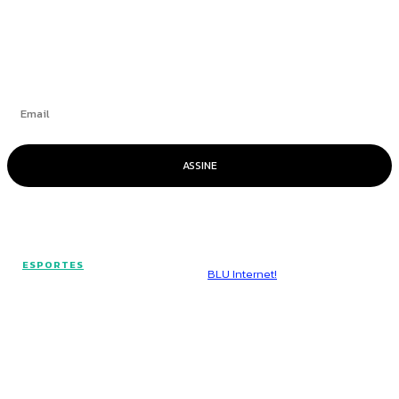
Se inscrever
ASSINE
© Voz Brasília - Todos os direitos reservados.
ESPORTES
Hospedado por
BLU Internet!