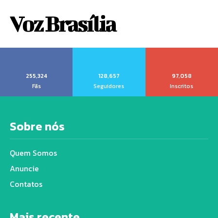
Voz Brasília
255,324
128,657
97,058
Fãs
Seguidores
Inscritos
Sobre nós
Quem Somos
Anuncie
Contatos
Mais recente