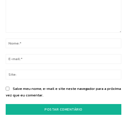
Comentário:
No
E-
mai
Sit
Salve meu nome, e-mail e site neste navegador para a próxima
vez que eu comentar.