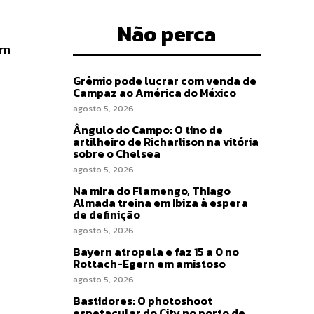
Não perca
em
Grêmio pode lucrar com venda de
Campaz ao América do México
agosto 5, 2026
Ângulo do Campo: O tino de
artilheiro de Richarlison na vitória
sobre o Chelsea
agosto 5, 2026
Na mira do Flamengo, Thiago
Almada treina em Ibiza à espera
de definição
agosto 5, 2026
Bayern atropela e faz 15 a 0 no
Rottach-Egern em amistoso
agosto 5, 2026
Bastidores: O photoshoot
espetacular do City no porto de