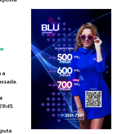
do
a a
assada.
a
 21h45
sputa