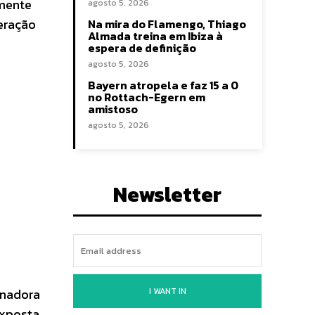
amente
agosto 5, 2026
geração
Na mira do Flamengo, Thiago
Almada treina em Ibiza à
espera de definição
agosto 5, 2026
Bayern atropela e faz 15 a 0
no Rottach-Egern em
amistoso
agosto 5, 2026
Newsletter
inadora
I WANT IN
exposta