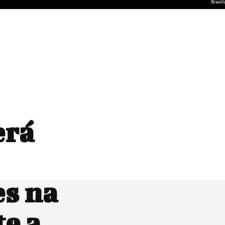
erá
es na
e a