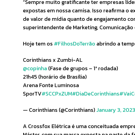
“Sempre muito gratificante ter empresas lí
expostas em nossa camisa. Isso reafirma o e
de valor de mídia quanto de engajamento com
superintendente de Marketing, Comunicação e
Hoje tem os
#FilhosDoTerrão
abrindo a tempo
Corinthians x Zumbi-AL
@copinha
(Fase de grupos – 1ª rodada)
21h45 (horário de Brasília)
Arena Fonte Luminosa
SporTV
#SCCPxZUM
#DiaDeCorinthians
#VaiC
— Corinthians (@Corinthians)
January 3, 202
A Crossfox Elétrica é uma conceituada empre
Máster, com sua marca exposta na parte da f