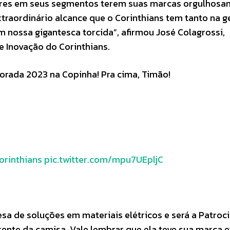
deres em seus segmentos terem suas marcas orgulhos
xtraordinário alcance que o Corinthians tem tanto na 
 nossa gigantesca torcida”, afirmou José Colagrossi,
 Inovação do Corinthians.
rada 2023 na Copinha! Pra cima, Timão!
orinthians
pic.twitter.com/mpu7UEpljC
3
sa de soluções em materiais elétricos e será a Patroc
rente da camisa. Vale lembrar que ela teve sua marca 