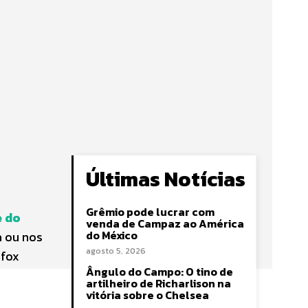
Últimas Notícias
Grêmio pode lucrar com
e do
venda de Campaz ao América
do México
a ou nos
agosto 5, 2026
sfox
Ângulo do Campo: O tino de
artilheiro de Richarlison na
vitória sobre o Chelsea