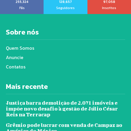
255,324
128,657
97,058
Fãs
Seguidores
Inscritos
Sobre nós
Quem Somos
Anuncie
Contatos
Mais recente
Justiça barra demolição de 2.071 imóveis e
impõe novo desafio à gestão de Júlio César
Reis na Terracap
Grêmio pode lucrar com venda de Campaz ao
América do México