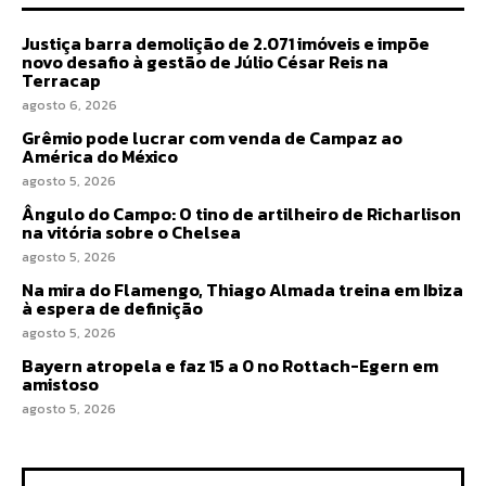
Justiça barra demolição de 2.071 imóveis e impõe
novo desafio à gestão de Júlio César Reis na
Terracap
agosto 6, 2026
Grêmio pode lucrar com venda de Campaz ao
América do México
agosto 5, 2026
Ângulo do Campo: O tino de artilheiro de Richarlison
na vitória sobre o Chelsea
agosto 5, 2026
Na mira do Flamengo, Thiago Almada treina em Ibiza
à espera de definição
agosto 5, 2026
Bayern atropela e faz 15 a 0 no Rottach-Egern em
amistoso
agosto 5, 2026