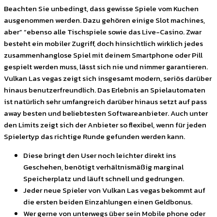
Beachten Sie unbedingt, dass gewisse Spiele vom Kuchen
ausgenommen werden. Dazu gehören einige Slot machines,
aber” “ebenso alle Tischspiele sowie das Live-Casino. Zwar
besteht ein mobiler Zugriff, doch hinsichtlich wirklich jedes
zusammenhanglose Spiel mit deinem Smartphone oder Pill
gespielt werden muss, lässt sich nie und nimmer garantieren.
Vulkan Las vegas zeigt sich insgesamt modern, seriös darüber
hinaus benutzerfreundlich. Das Erlebnis an Spielautomaten
ist natürlich sehr umfangreich darüber hinaus setzt auf pass
away besten und beliebtesten Softwareanbieter. Auch unter
den Limits zeigt sich der Anbieter so flexibel, wenn für jeden
Spielertyp das richtige Runde gefunden werden kann.
Diese bringt den User noch leichter direkt ins
Geschehen, benötigt verhältnismäßig marginal
Speicherplatz und läuft schnell und gedrungen.
Jeder neue Spieler von Vulkan Las vegas bekommt auf
die ersten beiden Einzahlungen einen Geldbonus.
Wer gerne von unterwegs über sein Mobile phone oder