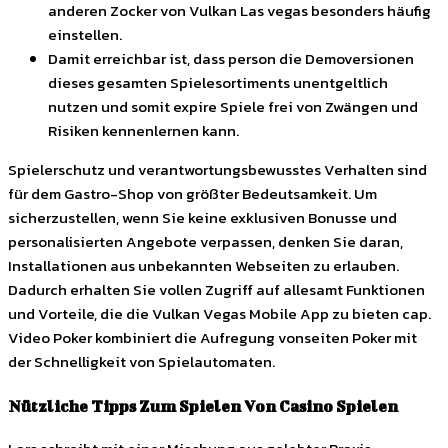
anderen Zocker von Vulkan Las vegas besonders häufig
einstellen.
Damit erreichbar ist, dass person die Demoversionen
dieses gesamten Spielesortiments unentgeltlich
nutzen und somit expire Spiele frei von Zwängen und
Risiken kennenlernen kann.
Spielerschutz und verantwortungsbewusstes Verhalten sind
für dem Gastro-Shop von größter Bedeutsamkeit. Um
sicherzustellen, wenn Sie keine exklusiven Bonusse und
personalisierten Angebote verpassen, denken Sie daran,
Installationen aus unbekannten Webseiten zu erlauben.
Dadurch erhalten Sie vollen Zugriff auf allesamt Funktionen
und Vorteile, die die Vulkan Vegas Mobile App zu bieten cap.
Video Poker kombiniert die Aufregung vonseiten Poker mit
der Schnelligkeit von Spielautomaten.
Nützliche Tipps Zum Spielen Von Casino Spielen