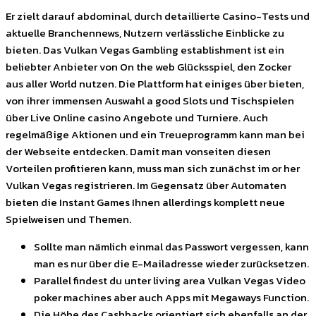
Er zielt darauf abdominal, durch detaillierte Casino-Tests und
aktuelle Branchennews, Nutzern verlässliche Einblicke zu
bieten. Das Vulkan Vegas Gambling establishment ist ein
beliebter Anbieter von On the web Glücksspiel, den Zocker
aus aller World nutzen. Die Plattform hat einiges über bieten,
von ihrer immensen Auswahl a good Slots und Tischspielen
über Live Online casino Angebote und Turniere. Auch
regelmäßige Aktionen und ein Treueprogramm kann man bei
der Webseite entdecken. Damit man vonseiten diesen
Vorteilen profitieren kann, muss man sich zunächst im or her
Vulkan Vegas registrieren. Im Gegensatz über Automaten
bieten die Instant Games Ihnen allerdings komplett neue
Spielweisen und Themen.
Sollte man nämlich einmal das Passwort vergessen, kann
man es nur über die E-Mailadresse wieder zurücksetzen.
Parallel findest du unter living area Vulkan Vegas Video
poker machines aber auch Apps mit Megaways Function.
Die Höhe des Cashbacks orientiert sich ebenfalls an der