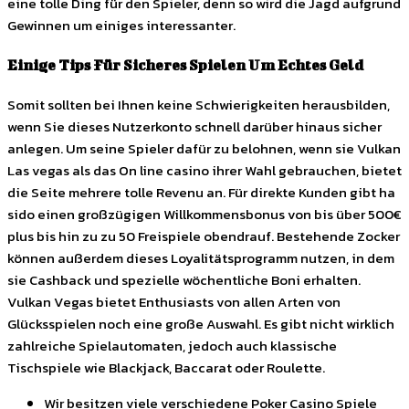
eine tolle Ding für den Spieler, denn so wird die Jagd aufgrund
Gewinnen um einiges interessanter.
Einige Tips Für Sicheres Spielen Um Echtes Geld
Somit sollten bei Ihnen keine Schwierigkeiten herausbilden,
wenn Sie dieses Nutzerkonto schnell darüber hinaus sicher
anlegen. Um seine Spieler dafür zu belohnen, wenn sie Vulkan
Las vegas als das On line casino ihrer Wahl gebrauchen, bietet
die Seite mehrere tolle Revenu an. Für direkte Kunden gibt ha
sido einen großzügigen Willkommensbonus von bis über 500€
plus bis hin zu zu 50 Freispiele obendrauf. Bestehende Zocker
können außerdem dieses Loyalitätsprogramm nutzen, in dem
sie Cashback und spezielle wöchentliche Boni erhalten.
Vulkan Vegas bietet Enthusiasts von allen Arten von
Glücksspielen noch eine große Auswahl. Es gibt nicht wirklich
zahlreiche Spielautomaten, jedoch auch klassische
Tischspiele wie Blackjack, Baccarat oder Roulette.
Wir besitzen viele verschiedene Poker Casino Spiele