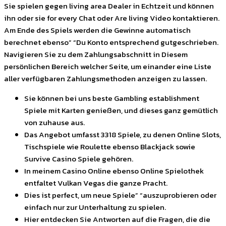
Sie spielen gegen living area Dealer in Echtzeit und können
ihn oder sie for every Chat oder Are living Video kontaktieren.
Am Ende des Spiels werden die Gewinne automatisch
berechnet ebenso” “Du Konto entsprechend gutgeschrieben.
Navigieren Sie zu dem Zahlungsabschnitt in Diesem
persönlichen Bereich welcher Seite, um einander eine Liste
aller verfügbaren Zahlungsmethoden anzeigen zu lassen.
Sie können bei uns beste Gambling establishment
Spiele mit Karten genießen, und dieses ganz gemütlich
von zuhause aus.
Das Angebot umfasst 3318 Spiele, zu denen Online Slots,
Tischspiele wie Roulette ebenso Blackjack sowie
Survive Casino Spiele gehören.
In meinem Casino Online ebenso Online Spielothek
entfaltet Vulkan Vegas die ganze Pracht.
Dies ist perfect, um neue Spiele” “auszuprobieren oder
einfach nur zur Unterhaltung zu spielen.
Hier entdecken Sie Antworten auf die Fragen, die die