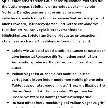
Spielleidenschaft freien Lauf lassen zu können. Wer sich für
die Vulkanvegas Spielhalle entscheidet, bekommt viele
Vorteile. Da wäre zum einen die einfache sowie
selbsterklärende Navigation bei unserer Webseite, expire mit
allen Browsern, Betriebssystemen und Geräte einwandfrei
funktioniert. Vulkan Vegas bietet verschiedene
Möglichkeiten, Spiele i am Demo-Modus zu untersuchen,
ohne dass noch eine Einzahlung erforderlich ist echt.
Spiele wie Guide of Dead, Starburst, Gonzo’s Quest oder
aber Immortal Romance dürften jedem ernsthaften
Automatenspieler ein Begriff sein, und das ist auch kein
Zufall.
Vulkan Vegas ist auch in einer mobilen Edition
verfügbar, die von jedem modernen Mobile phone oder
Tablet aus genutzt werden muss.” “[newline]Egal, ob Sie
dieses Gerät mit Android os oder iOS gebrauchen,
unsere Software ist damit garantiert kompatibel.
Du hast mit deiner Anmeldung bei Vulkan Vegas Zugriff