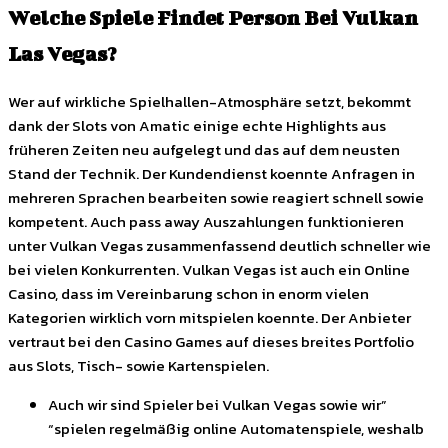
Welche Spiele Findet Person Bei Vulkan
Las Vegas?
Wer auf wirkliche Spielhallen-Atmosphäre setzt, bekommt
dank der Slots von Amatic einige echte Highlights aus
früheren Zeiten neu aufgelegt und das auf dem neusten
Stand der Technik. Der Kundendienst koennte Anfragen in
mehreren Sprachen bearbeiten sowie reagiert schnell sowie
kompetent. Auch pass away Auszahlungen funktionieren
unter Vulkan Vegas zusammenfassend deutlich schneller wie
bei vielen Konkurrenten. Vulkan Vegas ist auch ein Online
Casino, dass im Vereinbarung schon in enorm vielen
Kategorien wirklich vorn mitspielen koennte. Der Anbieter
vertraut bei den Casino Games auf dieses breites Portfolio
aus Slots, Tisch- sowie Kartenspielen.
Auch wir sind Spieler bei Vulkan Vegas sowie wir”
“spielen regelmäßig online Automatenspiele, weshalb