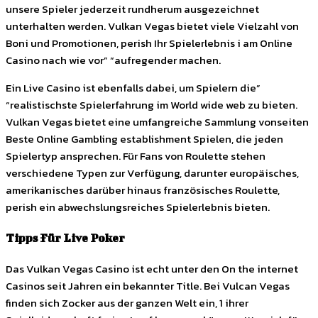
unsere Spieler jederzeit rundherum ausgezeichnet
unterhalten werden. Vulkan Vegas bietet viele Vielzahl von
Boni und Promotionen, perish Ihr Spielerlebnis i am Online
Casino nach wie vor” “aufregender machen.
Ein Live Casino ist ebenfalls dabei, um Spielern die”
“realistischste Spielerfahrung im World wide web zu bieten.
Vulkan Vegas bietet eine umfangreiche Sammlung vonseiten
Beste Online Gambling establishment Spielen, die jeden
Spielertyp ansprechen. Für Fans von Roulette stehen
verschiedene Typen zur Verfügung, darunter europäisches,
amerikanisches darüber hinaus französisches Roulette,
perish ein abwechslungsreiches Spielerlebnis bieten.
Tipps Für Live Poker
Das Vulkan Vegas Casino ist echt unter den On the internet
Casinos seit Jahren ein bekannter Title. Bei Vulcan Vegas
finden sich Zocker aus der ganzen Welt ein, 1 ihrer