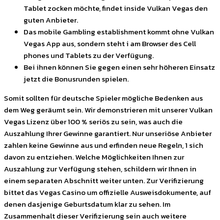
Tablet zocken möchte, findet inside Vulkan Vegas den
guten Anbieter.
Das mobile Gambling establishment kommt ohne Vulkan
Vegas App aus, sondern steht i am Browser des Cell
phones und Tablets zu der Verfügung.
Bei ihnen können Sie gegen einen sehr höheren Einsatz
jetzt die Bonusrunden spielen.
Somit sollten für deutsche Spieler mögliche Bedenken aus
dem Weg geräumt sein. Wir demonstrieren mit unserer Vulkan
Vegas Lizenz über 100 % seriös zu sein, was auch die
Auszahlung Ihrer Gewinne garantiert. Nur unseriöse Anbieter
zahlen keine Gewinne aus und erfinden neue Regeln, 1 sich
davon zu entziehen. Welche Möglichkeiten Ihnen zur
Auszahlung zur Verfügung stehen, schildern wir Ihnen in
einem separaten Abschnitt weiter unten. Zur Verifizierung
bittet das Vegas Casino um offizielle Ausweisdokumente, auf
denen dasjenige Geburtsdatum klar zu sehen. Im
Zusammenhalt dieser Verifizierung sein auch weitere