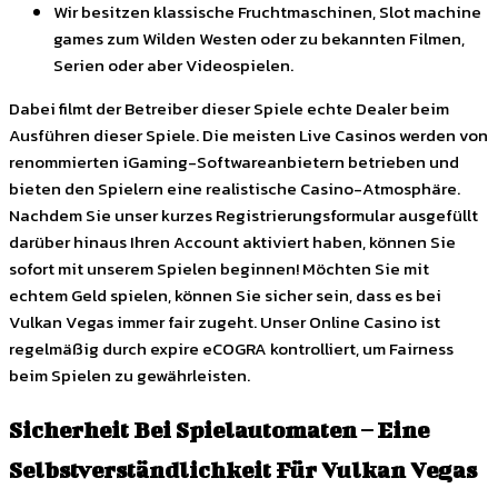
Wir besitzen klassische Fruchtmaschinen, Slot machine
games zum Wilden Westen oder zu bekannten Filmen,
Serien oder aber Videospielen.
Dabei filmt der Betreiber dieser Spiele echte Dealer beim
Ausführen dieser Spiele. Die meisten Live Casinos werden von
renommierten iGaming-Softwareanbietern betrieben und
bieten den Spielern eine realistische Casino-Atmosphäre.
Nachdem Sie unser kurzes Registrierungsformular ausgefüllt
darüber hinaus Ihren Account aktiviert haben, können Sie
sofort mit unserem Spielen beginnen! Möchten Sie mit
echtem Geld spielen, können Sie sicher sein, dass es bei
Vulkan Vegas immer fair zugeht. Unser Online Casino ist
regelmäßig durch expire eCOGRA kontrolliert, um Fairness
beim Spielen zu gewährleisten.
Sicherheit Bei Spielautomaten – Eine
Selbstverständlichkeit Für Vulkan Vegas