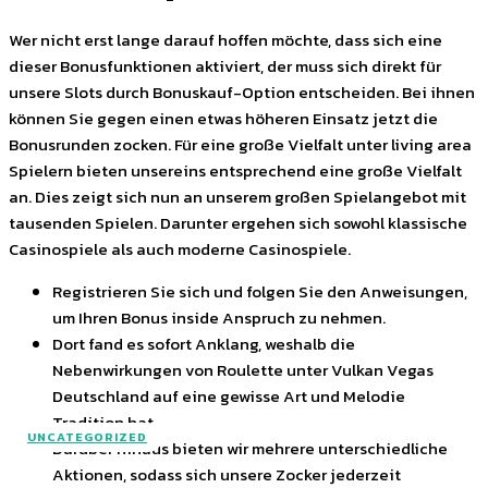
Wer nicht erst lange darauf hoffen möchte, dass sich eine
dieser Bonusfunktionen aktiviert, der muss sich direkt für
unsere Slots durch Bonuskauf-Option entscheiden. Bei ihnen
können Sie gegen einen etwas höheren Einsatz jetzt die
Bonusrunden zocken. Für eine große Vielfalt unter living area
Spielern bieten unsereins entsprechend eine große Vielfalt
an. Dies zeigt sich nun an unserem großen Spielangebot mit
tausenden Spielen. Darunter ergehen sich sowohl klassische
Casinospiele als auch moderne Casinospiele.
Registrieren Sie sich und folgen Sie den Anweisungen,
um Ihren Bonus inside Anspruch zu nehmen.
Dort fand es sofort Anklang, weshalb die
Nebenwirkungen von Roulette unter Vulkan Vegas
Deutschland auf eine gewisse Art und Melodie
Tradition hat.
UNCATEGORIZED
Darüber hinaus bieten wir mehrere unterschiedliche
Aktionen, sodass sich unsere Zocker jederzeit