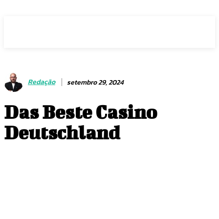
Voz Brasília
Redação
setembro 29, 2024
Das Beste Casino
Deutschland
Facebook
Twitter
Pinterest
WhatsApp