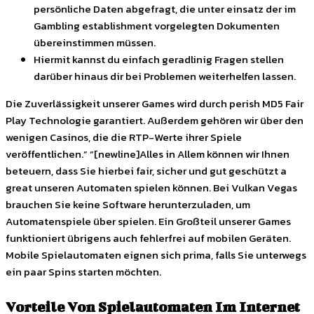
persönliche Daten abgefragt, die unter einsatz der im
Gambling establishment vorgelegten Dokumenten
übereinstimmen müssen.
Hiermit kannst du einfach geradlinig Fragen stellen
darüber hinaus dir bei Problemen weiterhelfen lassen.
Die Zuverlässigkeit unserer Games wird durch perish MD5 Fair
Play Technologie garantiert. Außerdem gehören wir über den
wenigen Casinos, die die RTP-Werte ihrer Spiele
veröffentlichen.” “[newline]Alles in Allem können wir Ihnen
beteuern, dass Sie hierbei fair, sicher und gut geschützt a
great unseren Automaten spielen können. Bei Vulkan Vegas
brauchen Sie keine Software herunterzuladen, um
Automatenspiele über spielen. Ein Großteil unserer Games
funktioniert übrigens auch fehlerfrei auf mobilen Geräten.
Mobile Spielautomaten eignen sich prima, falls Sie unterwegs
ein paar Spins starten möchten.
Vorteile Von Spielautomaten Im Internet