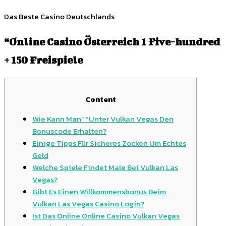
Das Beste Casino Deutschlands
“Online Casino Österreich 1 Five-hundred
+ 150 Freispiele
Content
Wie Kann Man” “Unter Vulkan Vegas Den
Bonuscode Erhalten?
Einige Tipps Für Sicheres Zocken Um Echtes
Geld
Welche Spiele Findet Male Bei Vulkan Las
Vegas?
Gibt Es Einen Willkommensbonus Beim
Vulkan Las Vegas Casino Login?
Ist Das Online Online Casino Vulkan Vegas