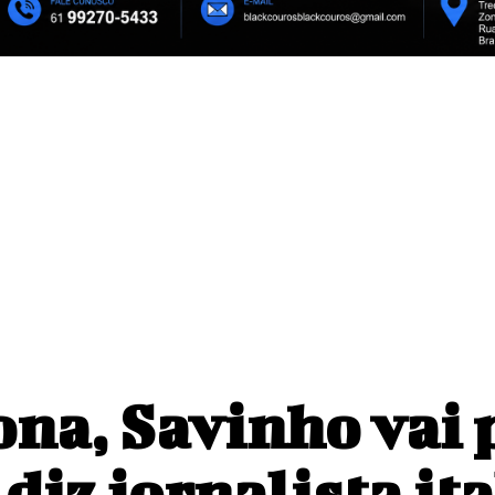
na, Savinho vai 
diz jornalista it